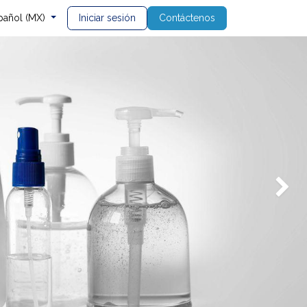
Iniciar sesión
Contáctenos
pañol (MX)
Siguient